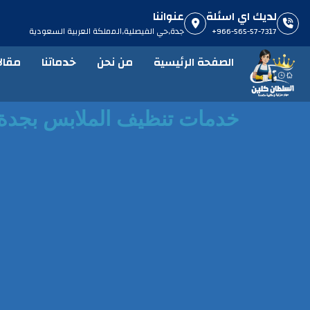
لديك اي اسئلة
عنواننا
966-565-57-7317+
جدة,حي الفيصلية,المملكة العربية السعودية​
الصفحة الرئيسية
من نحن
خدماتنا
مقال
خدمات تنظيف الملابس بجدة