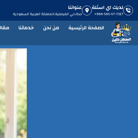
لديك اي اسئلة
عنواننا
966-565-57-7317+
جدة,حي الفيصلية,المملكة العربية السعودية​
الصفحة الرئيسية
من نحن
خدماتنا
مقال