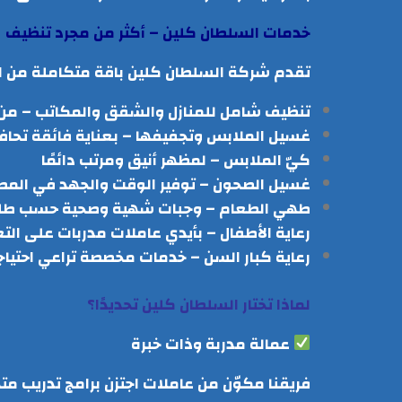
خدمات السلطان كلين – أكثر من مجرد تنظيف
تقدم شركة السلطان كلين باقة متكاملة من ا
تنظيف شامل للمنازل والشقق والمكاتب – من ال
غسيل الملابس وتجفيفها – بعناية فائقة تح
كيّ الملابس – لمظهر أنيق ومرتب دائمًا
غسيل الصحون – توفير الوقت والجهد في المط
طهي الطعام – وجبات شهية وصحية حسب طل
رعاية الأطفال – بأيدي عاملات مدربات على التع
رعاية كبار السن – خدمات مخصصة تراعي احتياج
لماذا تختار السلطان كلين تحديدًا؟
عمالة مدربة وذات خبرة
فريقنا مكوّن من عاملات اجتزن برامج تدريب 