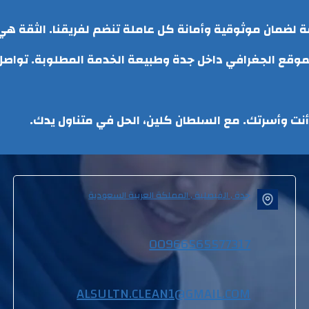
مة لضمان موثوقية وأمانة كل عاملة تنضم لفريقنا. الثقة هي
الموقع الجغرافي داخل جدة وطبيعة الخدمة المطلوبة. توا
ت وأسرتك. مع السلطان كلين، الحل في متناول يدك.
جدة , الفيصلية , المملكة العربية السعودية
00966565577317
ALSULTN.CLEAN1@GMAIL.COM