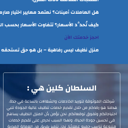
هل العاملات أمينات؟ نعتمد معايير اختيار صار
كيف تُحدَّد الأسعار؟ تتفاوت الأسعار بحسب 
احجز خدمتك الآن
منزل نظيف ليس رفاهية – بل هو حق تستحقه أن
السلطان كلين هي :
شركتك الموثوقة لتوريد الخادمات والشغالات بالساعة في جدة.
هدفنا هو رضاكم من خلال تقديم خدمات تنظيف عالية الجودة تلبي
احتياجاتكم وتفوق توقعاتكم. نحن نؤمن بأن المنزل النظيف يساهم
في تحسين جودة الحياة، ولهذا السبب نحرص على تقديم خدمات
متنوعة تناسب جميع عملائنا. نحن نتميز بفريق من العمالة المدربة